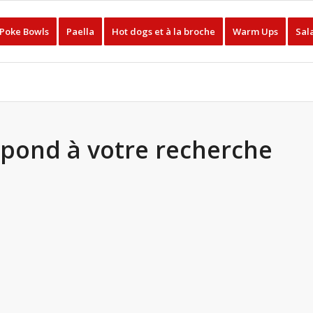
Poke Bowls
Paella
Hot dogs et à la broche
Warm Ups
Sal
pond à votre recherche