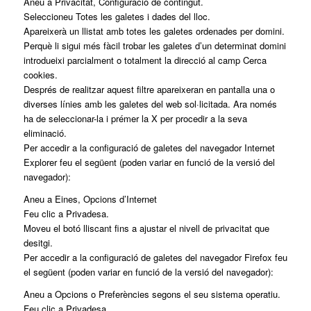
Aneu a Privacitat, Configuració de contingut.
Seleccioneu Totes les galetes i dades del lloc.
Apareixerà un llistat amb totes les galetes ordenades per domini.
Perquè li sigui més fàcil trobar les galetes d’un determinat domini
introdueixi parcialment o totalment la direcció al camp Cerca
cookies.
Després de realitzar aquest filtre apareixeran en pantalla una o
diverses línies amb les galetes del web sol·licitada. Ara només
ha de seleccionar-la i prémer la X per procedir a la seva
eliminació.
Per accedir a la configuració de galetes del navegador Internet
Explorer feu el següent (poden variar en funció de la versió del
navegador):
Aneu a Eines, Opcions d’Internet
Feu clic a Privadesa.
Moveu el botó lliscant fins a ajustar el nivell de privacitat que
desitgi.
Per accedir a la configuració de galetes del navegador Firefox feu
el següent (poden variar en funció de la versió del navegador):
Aneu a Opcions o Preferències segons el seu sistema operatiu.
Feu clic a Privadesa.