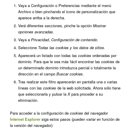
Vaya a Configuración o Preferencias mediante el menú
Archivo o bien pinchando el icono de personalización que
aparece arriba a la derecha.
Verá diferentes secciones, pinche la opción
Mostrar
opciones avanzadas
.
Vaya a
Privacidad
,
Configuración de contenido
.
Seleccione
Todas las
cookies
y los datos de sitios
.
Aparecerá un listado con todas las
cookies
ordenadas por
dominio. Para que le sea más fácil encontrar las
cookies
de
un determinado dominio introduzca parcial o totalmente la
dirección en el campo
Buscar cookies
.
Tras realizar este filtro aparecerán en pantalla una o varias
líneas con las
cookies
de la web solicitada. Ahora sólo tiene
que seleccionarla y pulsar la
X
para proceder a su
eliminación.
Para acceder a la configuración de
cookies
del navegador
Internet Explorer
siga estos pasos (pueden variar en función de
la versión del navegador):