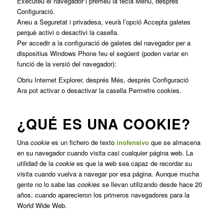
Executeu el navegador i premeu la tecla Menú, després
Configuració.
Aneu a Seguretat i privadesa, veurà l’opció Accepta galetes
perquè activi o desactivi la casella.
Per accedir a la configuració de galetes del navegador per a
dispositius Windows Phone feu el següent (poden variar en
funció de la versió del navegador):
Obriu Internet Explorer, després Més, després Configuració
Ara pot activar o desactivar la casella Permetre cookies.
¿QUÉ ES UNA COOKIE?
Una
cookie
es un fichero de texto
inofensivo
que se almacena
en su navegador cuando visita casi cualquier página web. La
utilidad de la
cookie
es que la web sea capaz de recordar su
visita cuando vuelva a navegar por esa página. Aunque mucha
gente no lo sabe las
cookies
se llevan utilizando desde hace 20
años, cuando aparecieron los primeros navegadores para la
World Wide Web.