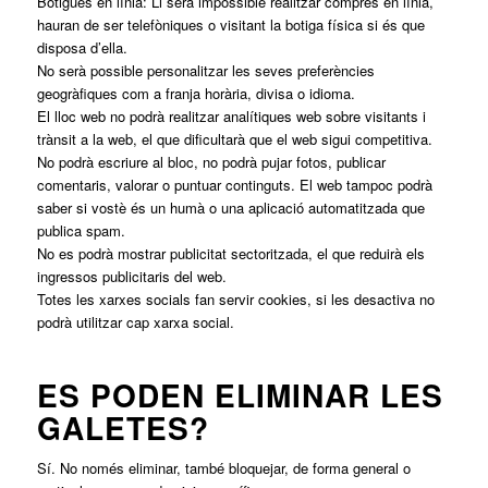
Botigues en línia: Li serà impossible realitzar compres en línia,
hauran de ser telefòniques o visitant la botiga física si és que
disposa d’ella.
No serà possible personalitzar les seves preferències
geogràfiques com a franja horària, divisa o idioma.
El lloc web no podrà realitzar analítiques web sobre visitants i
trànsit a la web, el que dificultarà que el web sigui competitiva.
No podrà escriure al bloc, no podrà pujar fotos, publicar
comentaris, valorar o puntuar continguts. El web tampoc podrà
saber si vostè és un humà o una aplicació automatitzada que
publica spam.
No es podrà mostrar publicitat sectoritzada, el que reduirà els
ingressos publicitaris del web.
Totes les xarxes socials fan servir cookies, si les desactiva no
podrà utilitzar cap xarxa social.
ES PODEN ELIMINAR LES
GALETES?
Sí. No només eliminar, també bloquejar, de forma general o