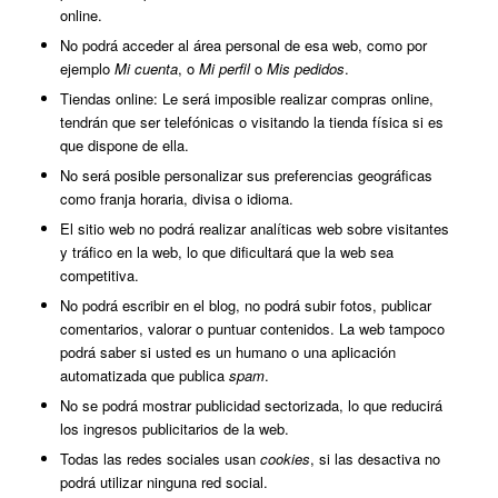
online.
No podrá acceder al área personal de esa web, como por
ejemplo
Mi cuenta
, o
Mi perfil
o
Mis pedidos
.
Tiendas online: Le será imposible realizar compras online,
tendrán que ser telefónicas o visitando la tienda física si es
que dispone de ella.
No será posible personalizar sus preferencias geográficas
como franja horaria, divisa o idioma.
El sitio web no podrá realizar analíticas web sobre visitantes
y tráfico en la web, lo que dificultará que la web sea
competitiva.
No podrá escribir en el blog, no podrá subir fotos, publicar
comentarios, valorar o puntuar contenidos. La web tampoco
podrá saber si usted es un humano o una aplicación
automatizada que publica
spam
.
No se podrá mostrar publicidad sectorizada, lo que reducirá
los ingresos publicitarios de la web.
Todas las redes sociales usan
cookies
, si las desactiva no
podrá utilizar ninguna red social.