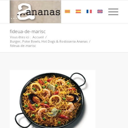
fideua-de-marisc
Vous êtes ici :
Accueil
/
Burger, Poke Bowls, Hot Dogs & Rostisseria Ananas
/
fideua-de-marisc