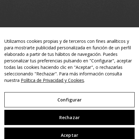
Utilizamos cookies propias y de terceros con fines analíticos y
para mostrarte publicidad personalizada en función de un perfil
elaborado a partir de tus hábitos de navegación. Puedes
personalizar tus preferencias pulsando en "Configurar", aceptar
todas las cookies haciendo clic en "Aceptar", o rechazarlas
seleccionando "Rechazar". Para más información consulta
© Copyright - Ananas -
Lluís Bruguera Consultor Digital & Comunicació
nuestra
Política de Privacidad y Cookies
.
-
Enfold Theme by Kriesi
Configurar
WordPress multilingue
avec WPML
Rechazar
Aviso Legal
Política de Privacidad y Cookies
Aceptar