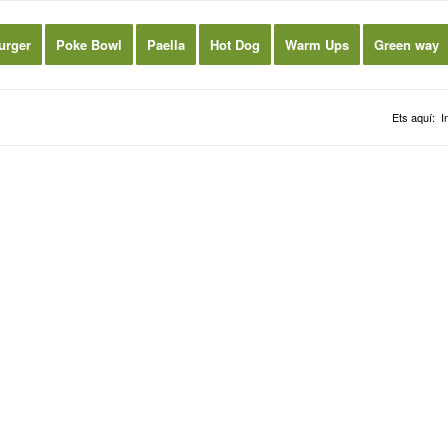
urger
Poke Bowl
Paella
Hot Dog
Warm Ups
Green way
Ets aquí:
I