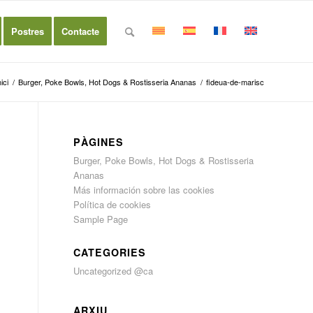
Postres
Contacte
nici
/
Burger, Poke Bowls, Hot Dogs & Rostisseria Ananas
/
fideua-de-marisc
PÀGINES
Burger, Poke Bowls, Hot Dogs & Rostisseria
Ananas
Más información sobre las cookies
Política de cookies
Sample Page
CATEGORIES
Uncategorized @ca
ARXIU