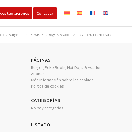
ces tentaciones
Contacta
icio
/
Burger, Poke Bowls, Hot Dogs & Asador Ananas
/
cruji-carbonara
PÁGINAS
Burger, Poke Bowls, Hot Dogs & Asador
Ananas
Más información sobre las cookies
Política de cookies
CATEGORÍAS
No hay categorías
LISTADO