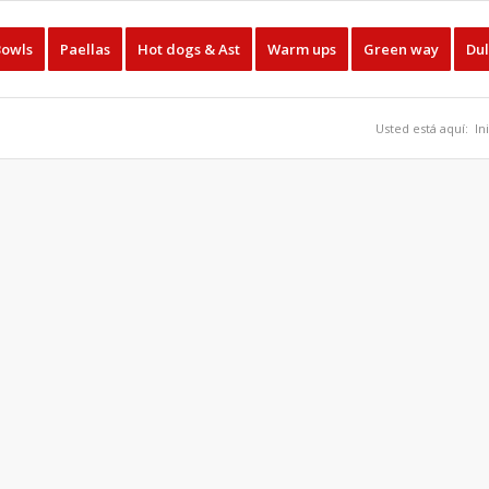
Bowls
Paellas
Hot dogs & Ast
Warm ups
Green way
Dul
Usted está aquí:
In