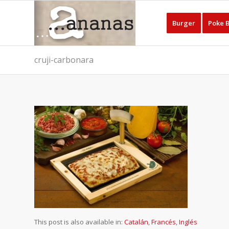
Burger
Poke 
cruji-carbonara
This post is also available in:
Catalán
Francés
Inglés