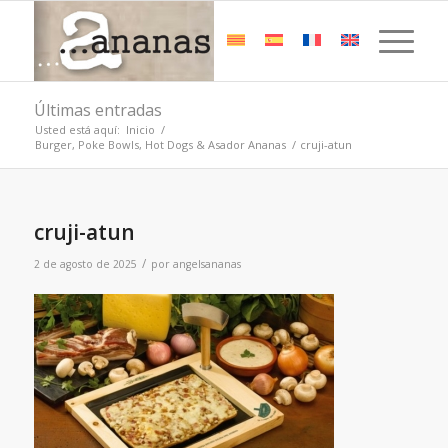
Últimas entradas
Usted está aquí:
Inicio
/
Burger, Poke Bowls, Hot Dogs & Asador Ananas
/
cruji-atun
cruji-atun
/
2 de agosto de 2025
por
angelsananas